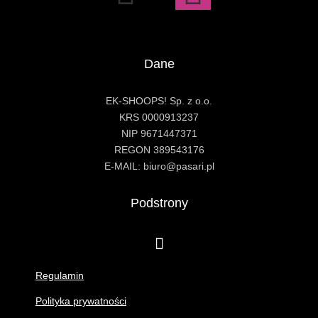
Dane
EK-SHOOPS! Sp. z o.o.
KRS 0000913237
NIP 9671447371
REGON 389543176
E-MAIL: biuro@pasari.pl
Podstrony
Regulamin
Polityka prywatności