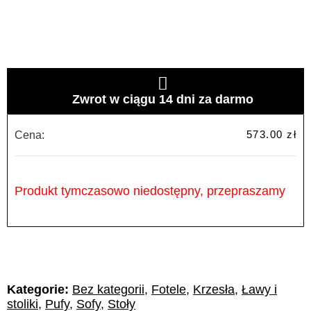
Zwrot w ciągu 14 dni za darmo
573.00
zł
Cena:
Produkt tymczasowo niedostępny, przepraszamy
Kategorie:
Bez kategorii
,
Fotele
,
Krzesła
,
Ławy i
stoliki
,
Pufy
,
Sofy
,
Stoły