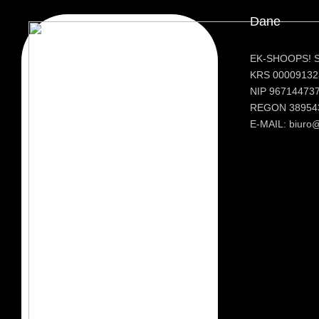
Dane
EK-SHOOPS! Sp
KRS 00009132
NIP 96714473
REGON 38954
E-MAIL: biuro@