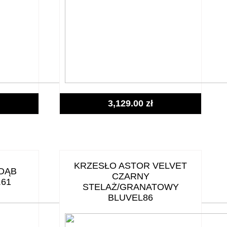
3,129.00
zł
KRZESŁO ASTOR VELVET
DĄB
CZARNY
.61
STELAŻ/GRANATOWY
BLUVEL86