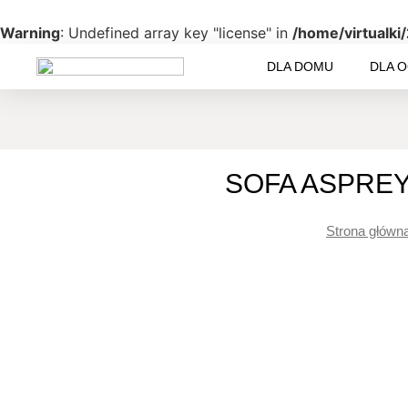
Warning
: Undefined array key "license" in
/home/virtualki
DLA DOMU
DLA 
SOFA ASPREY
Strona główn