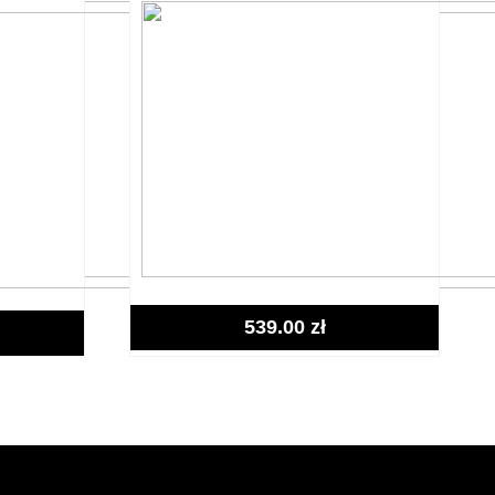
539.00
zł