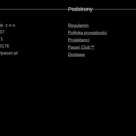
Podstrony
. z o.o.
Regulamin
37
Polityka prywatności
71
Projektanci
3176
Pasari Club™
pasari.pl
Dostawa