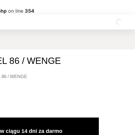
php
on line
354
L 86 / WENGE
 86 / WENGE
w ciągu 14 dni za darmo