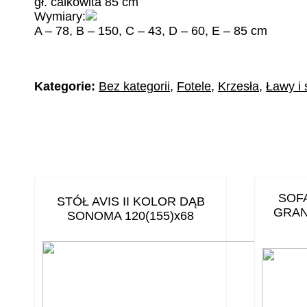
gł. calkowita 85 cm
Wymiary:
A – 78, B – 150, C – 43, D – 60, E – 85 cm
Kategorie:
Bez kategorii
,
Fotele
,
Krzesła
,
Ławy i s
SOFA
STÓŁ AVIS II KOLOR DĄB
GRAN
SONOMA 120(155)x68