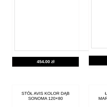
454.00
zł
STÓŁ AVIS KOLOR DĄB
SONOMA 120×80
MAR