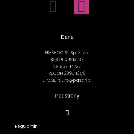
Dane
EK-SHOOPS! Sp. z o.o.
KRS 0000913237
NIP 9671447371
REGON 389543176
E-MAIL: biuro@pasari.pl
Podstrony
Regulamin