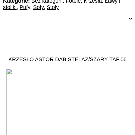
Kategorie:
Bez kategorii
,
Fotele
,
Krzesła
,
Ławy i
stoliki
,
Pufy
,
Sofy
,
Stoły
?
KRZESŁO ASTOR DĄB STELAŻ/SZARY TAP.06