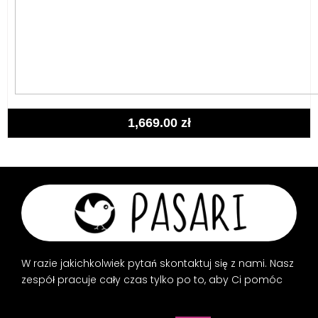
1,669.00
zł
W razie jakichkolwiek pytań skontaktuj się z nami. Nasz
zespół pracuje cały czas tylko po to, aby Ci pomóc