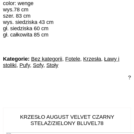
color: wenge
wys.78 cm
szer. 83 cm
wys. siedziska 43 cm
gł. siedziska 60 cm
gł. całkowita 85 cm
Kategorie:
Bez kategorii
,
Fotele
,
Krzesła
,
Ławy i
stoliki
,
Pufy
,
Sofy
,
Stoły
?
KRZESŁO AUGUST VELVET CZARNY
STELAŻ/ZIELONY BLUVEL78