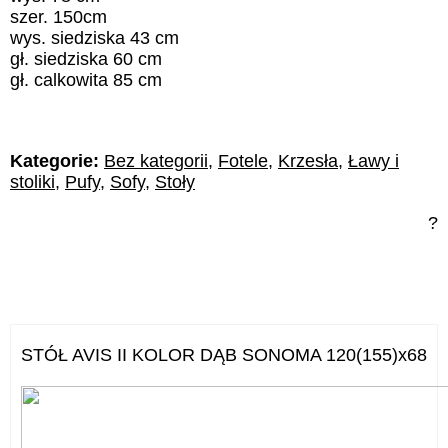
szer. 150cm
wys. siedziska 43 cm
gł. siedziska 60 cm
gł. calkowita 85 cm
Kategorie:
Bez kategorii
,
Fotele
,
Krzesła
,
Ławy i
stoliki
,
Pufy
,
Sofy
,
Stoły
?
STÓŁ AVIS II KOLOR DĄB SONOMA 120(155)x68