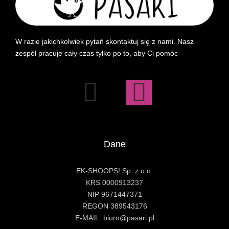
W razie jakichkolwiek pytań skontaktuj się z nami. Nasz
zespół pracuje cały czas tylko po to, aby Ci pomóc
Dane
EK-SHOOPS! Sp. z o.o.
KRS 0000913237
NIP 9671447371
REGON 389543176
E-MAIL: biuro@pasari.pl